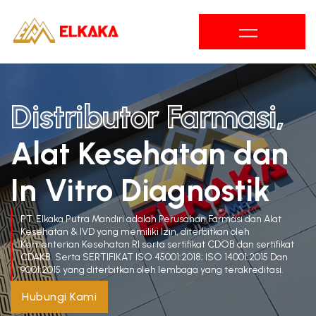
Skip
to
content
Distributor Farmasi, 
Alat Kesehatan dan 
In Vitro Diagnostik
PT. Elkaka Putra Mandiri adalah Perusahan Farmasi dan Alat
Kesehatan & IVD yang memiliki Izin, diterbitkan oleh
Kementerian Kesehatan RI serta sertifikat CDOB dan sertifikat
CDAKB. Serta SERTIFIKAT ISO 45001:2018; ISO 14001;2015 Dan
9001:2015 yang diterbitkan oleh lembaga yang terakreditasi.
Hubungi Kami