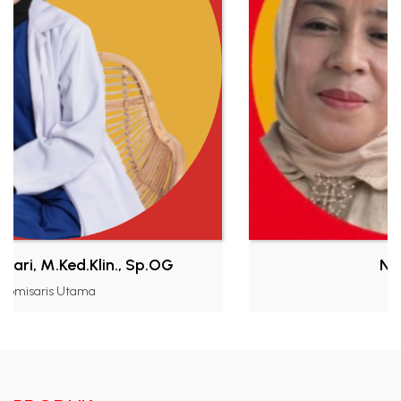
.Ked.Klin., Sp.OG
Noni Anap
 Utama
Komisaris