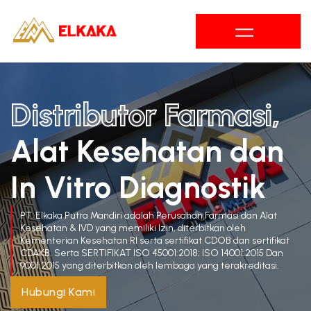
Skip
to
content
Distributor Farmasi, 
Alat Kesehatan dan 
In Vitro Diagnostik
PT. Elkaka Putra Mandiri adalah Perusahan Farmasi dan Alat
Kesehatan & IVD yang memiliki Izin, diterbitkan oleh
Kementerian Kesehatan RI serta sertifikat CDOB dan sertifikat
CDAKB. Serta SERTIFIKAT ISO 45001:2018; ISO 14001;2015 Dan
9001:2015 yang diterbitkan oleh lembaga yang terakreditasi.
Hubungi Kami