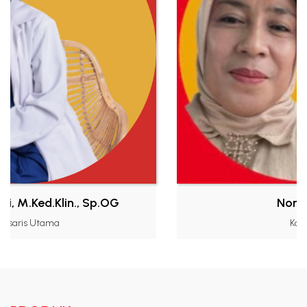
d.Klin., Sp.OG
Noni Anapu
ama
Komisaris